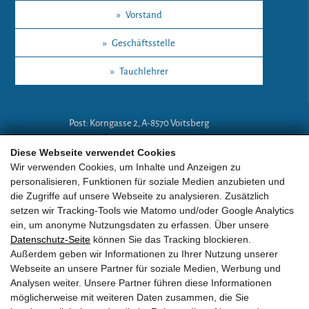
»
Vorstand
»
Geschäftsstelle
»
Tauchlehrer
Post: Korngasse 2, A-8570 Voitsberg
Mobil: +43 (0)664 18 67 394
Diese Webseite verwendet Cookies
E-Mail:
lg-a@eobv.eu
Wir verwenden Cookies, um Inhalte und Anzeigen zu
personalisieren, Funktionen für soziale Medien anzubieten und
die Zugriffe auf unsere Webseite zu analysieren. Zusätzlich
Weitere Links
setzen wir Tracking-Tools wie Matomo und/oder Google Analytics
ein, um anonyme Nutzungsdaten zu erfassen. Über unsere
Datenschutz-Seite
können Sie das Tracking blockieren.
»
ARGE Tauchen
Außerdem geben wir Informationen zu Ihrer Nutzung unserer
Webseite an unsere Partner für soziale Medien, Werbung und
»
ÖGTH
Analysen weiter. Unsere Partner führen diese Informationen
möglicherweise mit weiteren Daten zusammen, die Sie
»
CEDIP