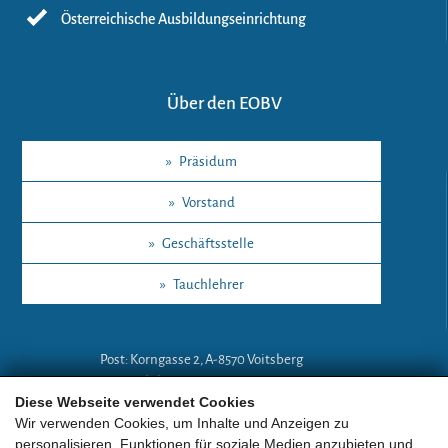
Österreichische Ausbildungseinrichtung
Über den EOBV
»
Präsidum
»
Vorstand
»
Geschäftsstelle
»
Tauchlehrer
Post: Korngasse 2, A-8570 Voitsberg
Mobil: +43 (0)664 18 67 394
Diese Webseite verwendet Cookies
E-Mail:
lg-a@eobv.eu
Wir verwenden Cookies, um Inhalte und Anzeigen zu
personalisieren, Funktionen für soziale Medien anzubieten und