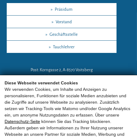
»
Präsidum
»
Vorstand
»
Geschäftsstelle
»
Tauchlehrer
Post: Korngasse 2, A-8570 Voitsberg
Mobil: +43 (0)664 18 67 394
Diese Webseite verwendet Cookies
E-Mail:
lg-a@eobv.eu
Wir verwenden Cookies, um Inhalte und Anzeigen zu
personalisieren, Funktionen für soziale Medien anzubieten und
die Zugriffe auf unsere Webseite zu analysieren. Zusätzlich
Weitere Links
setzen wir Tracking-Tools wie Matomo und/oder Google Analytics
ein, um anonyme Nutzungsdaten zu erfassen. Über unsere
Datenschutz-Seite
können Sie das Tracking blockieren.
»
ARGE Tauchen
Außerdem geben wir Informationen zu Ihrer Nutzung unserer
Webseite an unsere Partner für soziale Medien, Werbung und
»
ÖGTH