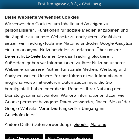
Post: Korngasse 2, A-8570 Voitsberg
Mobil: +43 (0)664 18 67 394
Diese Webseite verwendet Cookies
E-Mail:
lg-a@eobv.eu
Wir verwenden Cookies, um Inhalte und Anzeigen zu
personalisieren, Funktionen für soziale Medien anzubieten und
die Zugriffe auf unsere Webseite zu analysieren. Zusätzlich
Weitere Links
setzen wir Tracking-Tools wie Matomo und/oder Google Analytics
ein, um anonyme Nutzungsdaten zu erfassen. Über unsere
Datenschutz-Seite
können Sie das Tracking blockieren.
»
ARGE Tauchen
Außerdem geben wir Informationen zu Ihrer Nutzung unserer
Webseite an unsere Partner für soziale Medien, Werbung und
»
ÖGTH
Analysen weiter. Unsere Partner führen diese Informationen
möglicherweise mit weiteren Daten zusammen, die Sie
»
CEDIP
bereitgestellt haben oder die im Rahmen Ihrer Nutzung der
Dienste gesammelt wurden. Weitere Informationen dazu, wie
»
DAN
Google personenbezogene Daten verwendet, finden Sie auf der
Google‑Website „Verantwortungsvoller Umgang mit
Geschäftsdaten“
.
Andere Dritte (Datenverwendung):
Google
,
Matomo
EOBV
•
Korngasse 2
• A-
8570
Voitsberg
•
ZVR Zahl:
581236810