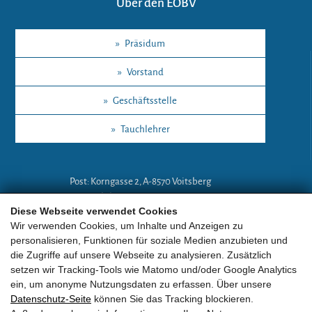
Über den EOBV
»
Präsidum
»
Vorstand
»
Geschäftsstelle
»
Tauchlehrer
Post: Korngasse 2, A-8570 Voitsberg
Mobil: +43 (0)664 18 67 394
Diese Webseite verwendet Cookies
E-Mail:
lg-a@eobv.eu
Wir verwenden Cookies, um Inhalte und Anzeigen zu
personalisieren, Funktionen für soziale Medien anzubieten und
die Zugriffe auf unsere Webseite zu analysieren. Zusätzlich
Weitere Links
setzen wir Tracking-Tools wie Matomo und/oder Google Analytics
ein, um anonyme Nutzungsdaten zu erfassen. Über unsere
Datenschutz-Seite
können Sie das Tracking blockieren.
»
ARGE Tauchen