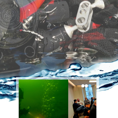
•
•
•