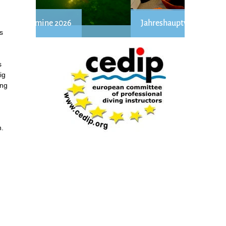
Jahreshauptversammlung
s
s
ig
ang
.