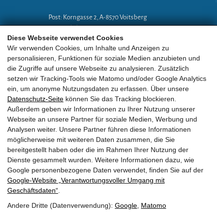
Post: Korngasse 2, A-8570 Voitsberg
Mobil: +43 (0)664 18 67 394
Diese Webseite verwendet Cookies
E-Mail:
lg-a@eobv.eu
Wir verwenden Cookies, um Inhalte und Anzeigen zu
personalisieren, Funktionen für soziale Medien anzubieten und
die Zugriffe auf unsere Webseite zu analysieren. Zusätzlich
Weitere Links
setzen wir Tracking-Tools wie Matomo und/oder Google Analytics
ein, um anonyme Nutzungsdaten zu erfassen. Über unsere
Datenschutz-Seite
können Sie das Tracking blockieren.
»
ARGE Tauchen
Außerdem geben wir Informationen zu Ihrer Nutzung unserer
Webseite an unsere Partner für soziale Medien, Werbung und
»
ÖGTH
Analysen weiter. Unsere Partner führen diese Informationen
möglicherweise mit weiteren Daten zusammen, die Sie
»
CEDIP
bereitgestellt haben oder die im Rahmen Ihrer Nutzung der
Dienste gesammelt wurden. Weitere Informationen dazu, wie
»
DAN
Google personenbezogene Daten verwendet, finden Sie auf der
Google‑Website „Verantwortungsvoller Umgang mit
Geschäftsdaten“
.
Andere Dritte (Datenverwendung):
Google
,
Matomo
EOBV
•
Korngasse 2
• A-
8570
Voitsberg
•
ZVR Zahl:
581236810