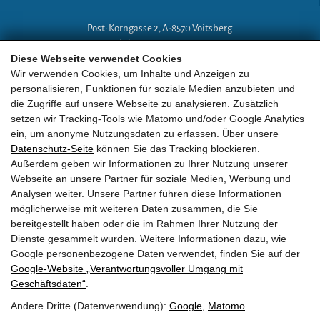
Post: Korngasse 2, A-8570 Voitsberg
Mobil: +43 (0)664 18 67 394
Diese Webseite verwendet Cookies
E-Mail:
lg-a@eobv.eu
Wir verwenden Cookies, um Inhalte und Anzeigen zu
personalisieren, Funktionen für soziale Medien anzubieten und
die Zugriffe auf unsere Webseite zu analysieren. Zusätzlich
Weitere Links
setzen wir Tracking-Tools wie Matomo und/oder Google Analytics
ein, um anonyme Nutzungsdaten zu erfassen. Über unsere
Datenschutz-Seite
können Sie das Tracking blockieren.
»
ARGE Tauchen
Außerdem geben wir Informationen zu Ihrer Nutzung unserer
Webseite an unsere Partner für soziale Medien, Werbung und
»
ÖGTH
Analysen weiter. Unsere Partner führen diese Informationen
möglicherweise mit weiteren Daten zusammen, die Sie
»
CEDIP
bereitgestellt haben oder die im Rahmen Ihrer Nutzung der
Dienste gesammelt wurden. Weitere Informationen dazu, wie
»
DAN
Google personenbezogene Daten verwendet, finden Sie auf der
Google‑Website „Verantwortungsvoller Umgang mit
Geschäftsdaten“
.
Andere Dritte (Datenverwendung):
Google
,
Matomo
EOBV
•
Korngasse 2
• A-
8570
Voitsberg
•
ZVR Zahl:
581236810