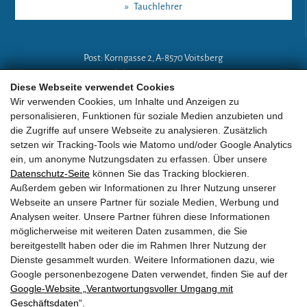
»
Tauchlehrer
Post: Korngasse 2, A-8570 Voitsberg
Mobil: +43 (0)664 18 67 394
Diese Webseite verwendet Cookies
E-Mail:
lg-a@eobv.eu
Wir verwenden Cookies, um Inhalte und Anzeigen zu
personalisieren, Funktionen für soziale Medien anzubieten und
die Zugriffe auf unsere Webseite zu analysieren. Zusätzlich
Weitere Links
setzen wir Tracking-Tools wie Matomo und/oder Google Analytics
ein, um anonyme Nutzungsdaten zu erfassen. Über unsere
Datenschutz-Seite
können Sie das Tracking blockieren.
»
ARGE Tauchen
Außerdem geben wir Informationen zu Ihrer Nutzung unserer
Webseite an unsere Partner für soziale Medien, Werbung und
»
ÖGTH
Analysen weiter. Unsere Partner führen diese Informationen
möglicherweise mit weiteren Daten zusammen, die Sie
»
CEDIP
bereitgestellt haben oder die im Rahmen Ihrer Nutzung der
Dienste gesammelt wurden. Weitere Informationen dazu, wie
»
DAN
Google personenbezogene Daten verwendet, finden Sie auf der
Google‑Website „Verantwortungsvoller Umgang mit
Geschäftsdaten“
.