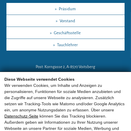
»
Präsidum
»
Vorstand
»
Geschäftsstelle
»
Tauchlehrer
Post: Korngasse 2, A-8570 Voitsberg
Mobil: +43 (0)664 18 67 394
Diese Webseite verwendet Cookies
E-Mail:
lg-a@eobv.eu
Wir verwenden Cookies, um Inhalte und Anzeigen zu
personalisieren, Funktionen für soziale Medien anzubieten und
die Zugriffe auf unsere Webseite zu analysieren. Zusätzlich
Weitere Links
setzen wir Tracking-Tools wie Matomo und/oder Google Analytics
ein, um anonyme Nutzungsdaten zu erfassen. Über unsere
Datenschutz-Seite
können Sie das Tracking blockieren.
»
ARGE Tauchen
Außerdem geben wir Informationen zu Ihrer Nutzung unserer
Webseite an unsere Partner für soziale Medien, Werbung und
»
ÖGTH