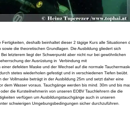
Fertigkeiten, deshalb beinhaltet dieser 2 tägige Kurs alle Situationen 
 sowie die theoretischen Grundlagen. Die Ausbildung gliedert sich
 Bei letzterem liegt der Schwerpunkt aber nicht nur bei gewöhnlichen
Beherrschung der Ausrüstung in Verbindung mit
n einer defekten Maske und der Wechsel auf die normale Tauchermask
durch stetes wiederholen gefestigt und in verschiedenen Tiefen beübt.
 der Vollmaske beträgt in der Ausbildung 25m und setzt daher eine
t vor dem Wasser voraus. Tauchgänge werden bis mind. 30m und bis ma
r oder die Kursteilnehmerin von unseren EOBV Tauchlehrern die die
tigkeiten verfügen um Ausbildungstauchgänge auch in unseren
e unter schwierigen Umgebungsbedingungen sicher durchzuführen.