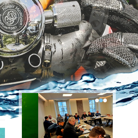
•
•
•