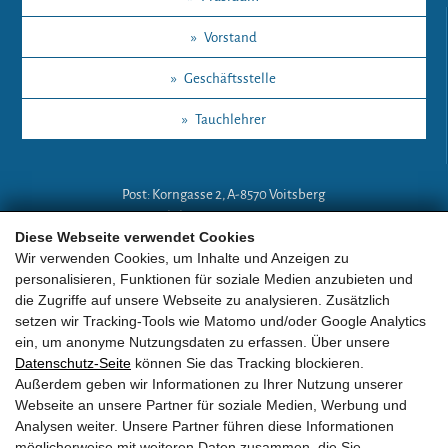
»
Vorstand
»
Geschäftsstelle
»
Tauchlehrer
Post: Korngasse 2, A-8570 Voitsberg
Mobil: +43 (0)664 18 67 394
Diese Webseite verwendet Cookies
E-Mail:
lg-a@eobv.eu
Wir verwenden Cookies, um Inhalte und Anzeigen zu
personalisieren, Funktionen für soziale Medien anzubieten und
die Zugriffe auf unsere Webseite zu analysieren. Zusätzlich
Weitere Links
setzen wir Tracking-Tools wie Matomo und/oder Google Analytics
ein, um anonyme Nutzungsdaten zu erfassen. Über unsere
Datenschutz-Seite
können Sie das Tracking blockieren.
»
ARGE Tauchen
Außerdem geben wir Informationen zu Ihrer Nutzung unserer
Webseite an unsere Partner für soziale Medien, Werbung und
»
ÖGTH
Analysen weiter. Unsere Partner führen diese Informationen
möglicherweise mit weiteren Daten zusammen, die Sie