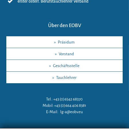
erster österr. Berufstauchlehrer Verband
Über den EOBV
»
Präsidum
»
Vorstand
»
Geschäftsstelle
»
Tauchlehrer
Tel.: +43 (0)6542 68370
Mobil: +43 (0)664 406 8381
E-Mail:
lg-a@eobv.eu